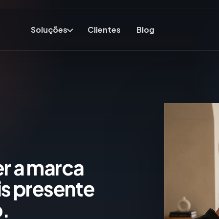
Soluções
Clientes
Blog
er a marca
is presente
.