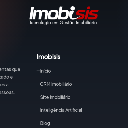
Imobisis
mentas que
Início
izado e
CRM Imobiliário
res a
essoas.
Site Imobiliário
Inteligência Artificial
Blog